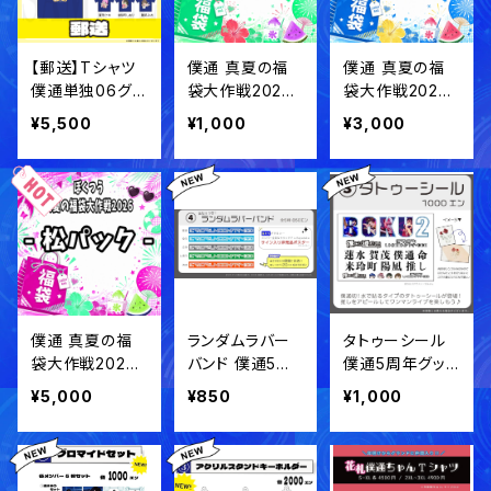
【郵送】Tシャツ
僕通 真夏の福
僕通 真夏の福
僕通単独06グッ
袋大作戦2026
袋大作戦2026
ズ【事前通販】
⚡︎⚡︎ 《梅パック》
⚡︎⚡︎ 《竹パック》
¥5,500
¥1,000
¥3,000
僕通 真夏の福
ランダムラバー
タトゥーシール
袋大作戦2026
バンド 僕通5周
僕通5周年グッ
⚡︎⚡︎ 《松パック》
年グッズ【事後通
ズ【事後通販】
¥5,000
¥850
¥1,000
販】