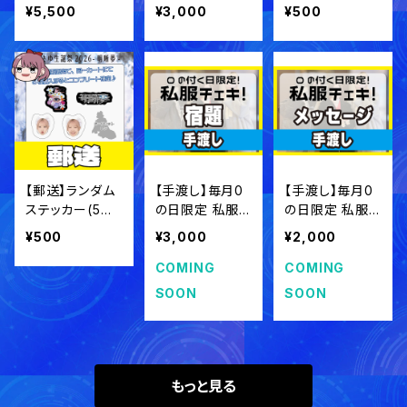
2025 ランダム
¥5,500
¥3,000
¥500
ダイカットステッ
カー(全5種)【現
品限り】
【郵送】ランダム
【手渡し】毎月0
【手渡し】毎月0
ステッカー(5種)
の日限定 私服チ
の日限定 私服チ
賀茂さゆ生誕祭
ェキ！【宿題チェ
ェキ！【メッセー
¥500
¥3,000
¥2,000
2026【事後通
キ】
ジチェキ】
販】
COMING
COMING
SOON
SOON
もっと見る