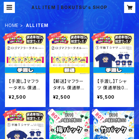
ALL ITEM | BOKUTSU's SHOP
HOME
ALL ITEM
【手渡し】マフラ
【郵送】マフラー
【手渡し】Tシャ
ータオル 僕通単
タオル 僕通単独
ツ 僕通単独06
独06グッズ【事
06グッズ【事前
グッズ【事前通
¥2,500
¥2,500
¥5,500
前通販】
通販】
販】