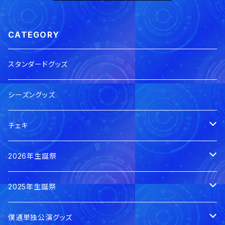
CATEGORY
スタンダードグッズ
シーズングッズ
チェキ
本日のチェキ
2026年生誕祭
郵送
0の日私服チェキ
賀茂さゆ生誕祭2026
2025年生誕祭
手渡し
郵送
郵送
蓮水ゆう生誕祭2026
賀茂さゆ生誕祭2025
僕通単独公演グッズ