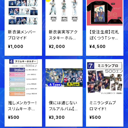
新衣装メンバー
新衣装実写アク
【受注生産】花札
ブロマイド
スタキーホルダ
ぼくつうTシャ
ー
ツ！
¥1,000
¥2,000
¥4,500
推しメンカラー！
僕には通じない
ミニランダムブ
スリムキーホル
フルアルバム【T
ロマイド！
ダー
ypeA/TypeB】
¥500
¥3,300
¥500