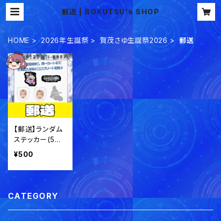
郵送 | BOKUTSU's SHOP
HOME
2026年生誕祭
賀茂さゆ生誕祭2026
郵送
【郵送】ランダム
ステッカー(5種)
賀茂さゆ生誕祭
¥500
2026【事後通
販】
CATEGORY