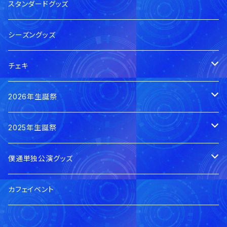
スタンダードグッズ
シーズングッズ
チェキ
本日のチェキ
2026年生誕祭
郵送
0の日私服チェキ
賀茂さゆ生誕祭2026
2025年生誕祭
手渡し
郵送
郵送
蓮水ゆう生誕祭2026
賀茂さゆ生誕祭2025
僕通単独公演グッズ
デジタル
手渡し
手渡し
郵送
郵送
蓮水ゆう生誕祭2025
当日手渡し分
カフェイベント
手渡し
手渡し
郵送
陽凪みお生誕祭2025
郵送分