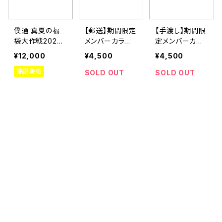
僕通 真夏の福
【郵送】期間限定
【手渡し】期間限
袋大作戦2026
メンバーカラー
定メンバーカラ
⚡︎⚡︎ 《寿パック》
ぼくつうちゃんT
ー ぼくつうちゃ
¥12,000
¥4,500
¥4,500
シャツ【受注生
んTシャツ【受注
抽選販売
産】
生産】
SOLD OUT
SOLD OUT
CATEGORY
スタンダードグッズ
シーズングッズ
チェキ