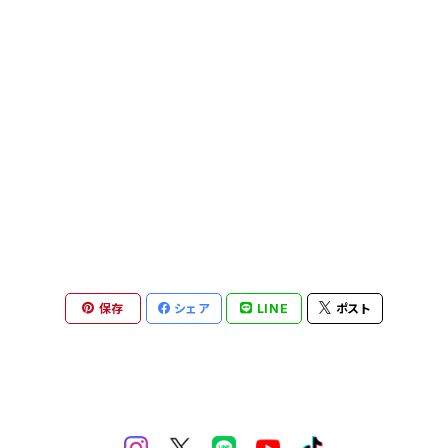
本日のチェキ
2026年生誕祭
郵送
0の日私服チェキ
賀茂さゆ生誕祭2026
2025年生誕祭
手渡し
郵送
郵送
蓮水ゆう生誕祭2026
賀茂さゆ生誕祭2025
僕通単独公演グッズ
デジタル
手渡し
手渡し
郵送
郵送
蓮水ゆう生誕祭2025
当日手渡し分
カフェイベント
手渡し
手渡し
郵送
陽凪みお生誕祭2025
郵送分
保存
シェア
LINE
ポスト
手渡し
郵送
来玲町しあり生誕祭2025
手渡し
郵送
夜桜りむ生誕祭2025
手渡し
郵送