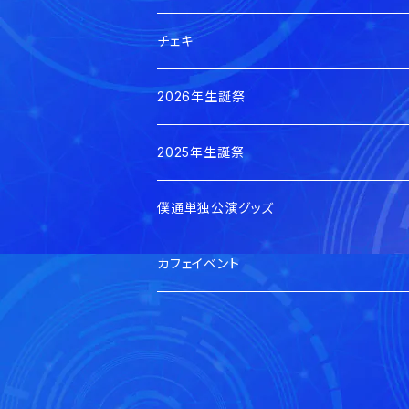
チェキ
本日のチェキ
2026年生誕祭
郵送
0の日私服チェキ
賀茂さゆ生誕祭2026
2025年生誕祭
手渡し
郵送
郵送
蓮水ゆう生誕祭2026
賀茂さゆ生誕祭2025
僕通単独公演グッズ
デジタル
手渡し
手渡し
郵送
郵送
蓮水ゆう生誕祭2025
当日手渡し分
カフェイベント
手渡し
手渡し
郵送
陽凪みお生誕祭2025
郵送分
手渡し
郵送
来玲町しあり生誕祭2025