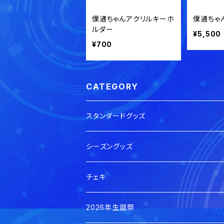
僕通ちゃんアクリルキーホ
僕通ちゃ
ルダー
¥5,500
¥700
CATEGORY
スタンダードグッズ
シーズングッズ
チェキ
本日のチェキ
2026年生誕祭