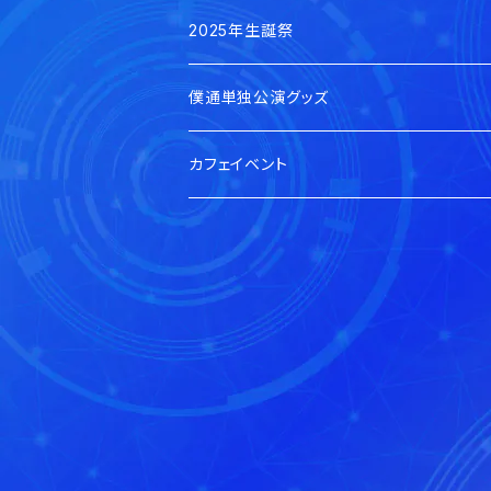
郵送
0の日私服チェキ
賀茂さゆ生誕祭2026
2025年生誕祭
手渡し
郵送
郵送
蓮水ゆう生誕祭2026
賀茂さゆ生誕祭2025
僕通単独公演グッズ
デジタル
手渡し
手渡し
郵送
郵送
蓮水ゆう生誕祭2025
当日手渡し分
カフェイベント
手渡し
手渡し
郵送
陽凪みお生誕祭2025
郵送分
手渡し
郵送
来玲町しあり生誕祭2025
手渡し
郵送
夜桜りむ生誕祭2025
手渡し
郵送
手渡し