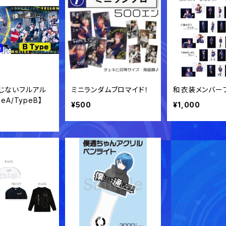
じないフルアル
ミニランダムブロマイド！
和衣装メンバー
eA/TypeB】
¥500
¥1,000