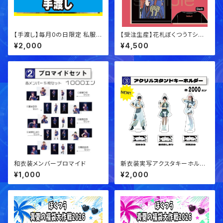
【手渡し】毎月0の日限定 私服チ
【受注生産】花札ぼくつうTシャ
ェキ！【メッセージチェキ】
ツ！
¥2,000
¥4,500
和衣装メンバーブロマイド
新衣装実写アクスタキーホルダ
ー
¥1,000
¥2,000