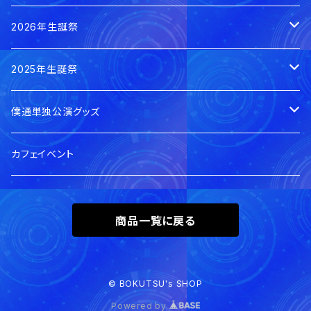
本日のチェキ
2026年生誕祭
郵送
0の日私服チェキ
賀茂さゆ生誕祭2026
2025年生誕祭
手渡し
郵送
郵送
蓮水ゆう生誕祭2026
賀茂さゆ生誕祭2025
僕通単独公演グッズ
デジタル
手渡し
手渡し
郵送
郵送
蓮水ゆう生誕祭2025
当日手渡し分
カフェイベント
手渡し
手渡し
郵送
陽凪みお生誕祭2025
郵送分
商品一覧に戻る
手渡し
郵送
来玲町しあり生誕祭2025
手渡し
郵送
夜桜りむ生誕祭2025
© BOKUTSU's SHOP
Powered by