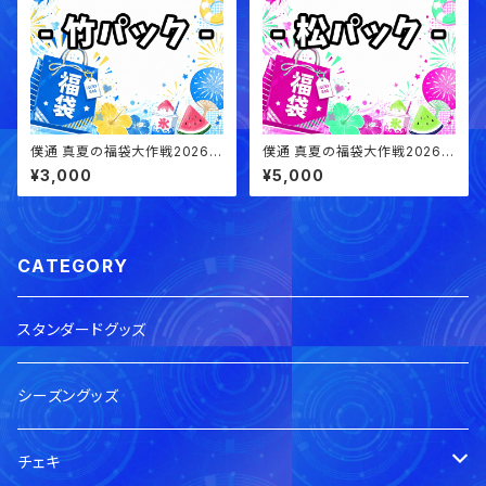
僕通 真夏の福袋大作戦2026
僕通 真夏の福袋大作戦2026
⚡︎⚡︎ 《竹パック》
⚡︎⚡︎ 《松パック》
¥3,000
¥5,000
CATEGORY
スタンダードグッズ
シーズングッズ
チェキ