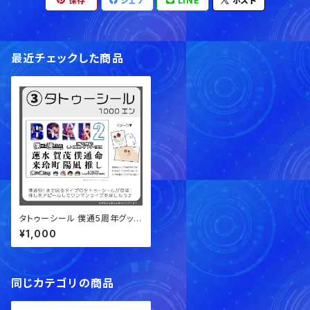
保存
シェア
LINE
ポスト
最近チェックした商品
タトゥーシール 僕通5周年グッズ
【事後通販】
¥1,000
同じカテゴリの商品