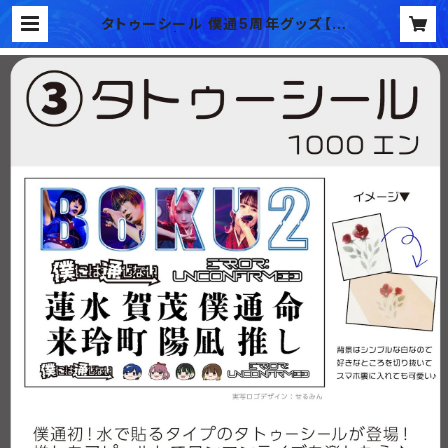
タトゥーシール 僕通5周年グッズ【事
後通販】 | BOKUTSU's SHOP