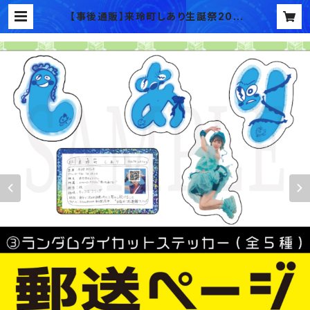
【事後通販】来玲町しあり生誕祭202
5 ランダムダイカットステッカー(全5
種)【現品限り】 | BOKUTSU's SHO
P