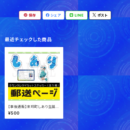
保存
シェア
LINE
ポスト
最近チェックした商品
【事後通販】来玲町しあり生誕祭
2025 ランダムダイカットステッ
¥500
カー(全5種)【現品限り】