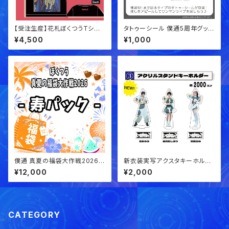
【受注生産】花札ぼくつうTシャ
タトゥーシール 僕通5周年グッズ
ツ！
【事後通販】
¥4,500
¥1,000
僕通 真夏の福袋大作戦2026
新衣装実写アクスタキーホルダ
⚡︎⚡︎ 《寿パック》
ー
¥12,000
¥2,000
CATEGORY