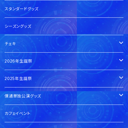
スタンダードグッズ
シーズングッズ
チェキ
本日のチェキ
2026年生誕祭
郵送
0の日私服チェキ
賀茂さゆ生誕祭2026
2025年生誕祭
手渡し
郵送
郵送
蓮水ゆう生誕祭2026
賀茂さゆ生誕祭2025
僕通単独公演グッズ
デジタル
手渡し
手渡し
郵送
郵送
蓮水ゆう生誕祭2025
当日手渡し分
カフェイベント