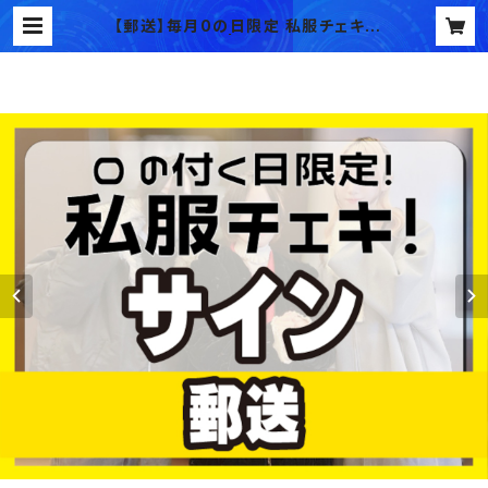
【郵送】毎月0の日限定 私服チェキ！
【サインチェキ】 | BOKUTSU's SH
OP