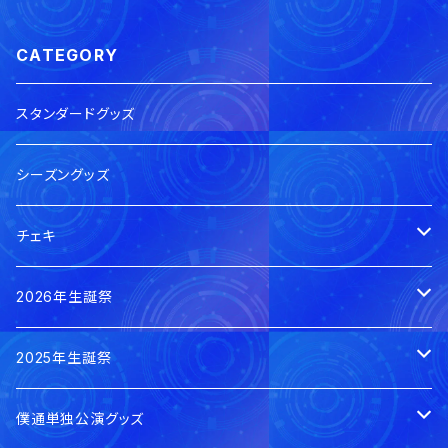
CATEGORY
スタンダードグッズ
シーズングッズ
チェキ
本日のチェキ
2026年生誕祭
郵送
0の日私服チェキ
賀茂さゆ生誕祭2026
2025年生誕祭
手渡し
郵送
郵送
蓮水ゆう生誕祭2026
賀茂さゆ生誕祭2025
僕通単独公演グッズ