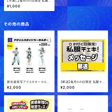
【手渡し】毎月0の日限定 私服チ
ェキ！【サインチェキ】
¥1,000
その他の商品
新衣装実写アクスタキーホルダ
【郵送】毎月0の日限定 私服チェ
ー
キ！【メッセージチェキ】
¥2,000
¥2,000