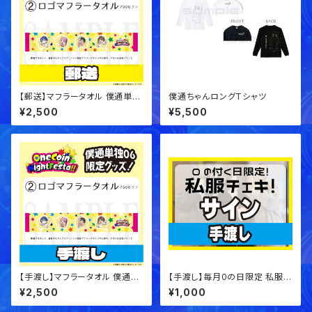
【郵送】マフラータオル 僕通単独
僕通ちゃんロングTシャツ
06グッズ【事前通販】
¥2,500
¥5,500
【手渡し】マフラータオル 僕通単
【手渡し】毎月0の日限定 私服チ
独06グッズ【事前通販】
ェキ！【サインチェキ】
¥2,500
¥1,000